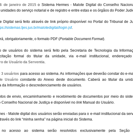
6 de janeiro de 2015
o Sistema Hermes - Malote Digital do Conselho Nacion
 unidades do serviço notarial e de registro e entre estas e os órgãos do Poder Judi
igital será feito através de link próprio disponível no Portal do Tribunal de J
tps://sistemas.tjes.jus.br/malotedigital/login.jsf
.
á, obrigatoriamente, o formato PDF (
Portable Document Format
).
 de usuários do sistema será feito pela Secretaria de Tecnologia da Informa
citação formal do titular da unidade, via e-mail institucional, endereçado
o de Usuário da Serventia
.
é 3 usuários
para acesso ao sistema. As informações que deverão constar do e-m
de Usuário
constante do Anexo deste documento. Caberá ao titular da unida
gia da Informação o descredenciamento de usuários.
entos de envio, encaminhamento e recebimento de documentos por meio do sist
lo Conselho Nacional de Justiça e disponível no
link
Manual do Usuário.
 - Malote digital dos usuários serão enviadas para o e-mail institucional da se
través do link “minha senha” na página inicial do Sistema.
es no acesso ao sistema serão resolvidos exclusivamente pela Seçã