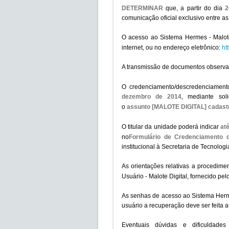
DETERMINAR
que, a partir do dia
2
comunicação oficial exclusivo entre as
O acesso ao Sistema Hermes - Malote D
internet, ou no endereço eletrônico:
ht
A transmissão de documentos observar
O credenciamento/descredenciamento
dezembro de 2014
, mediante soli
o
assunto
[MALOTE DIGITAL] cadastr
O titular da unidade poderá indicar
at
no
Formulário de Credenciamento 
institucional à Secretaria de Tecnolo
As orientações relativas a procedim
Usuário - Malote Digital, fornecido pe
As senhas de acesso ao Sistema Hermes
usuário a recuperação deve ser feita a
Eventuais dúvidas e dificuldad