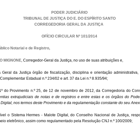
PODER JUDICIÁRIO
TRIBUNAL DE JUSTIÇA DO E. DO ESPÍRITO SANTO
CORREGEDORIA GERAL DA JUSTIÇA
OFÍCIO CIRCULAR Nº 101/2014
lico Notarial e de Registro,
O MIGNONE
, Corregedor-Geral da Justiça, no uso de suas atribuições e,
 Geral da Justiça órgão de fiscalização, disciplina e orientação administrativ
i Complementar Estadual n.º 234/02 e art. 37 da Lei n.º 8.935/94;
. 1º do Provimento n.º 25, de 12 de novembro de 2012, da Corregedoria do Cons
tias extrajudiciais de notas e de registros e entre estas e os órgãos do Poder
 Digital, nos termos deste Provimento e da regulamentação constante do seu Anex
ível o Sistema Hermes - Malote Digital, do Conselho Nacional de Justiça, res
eio eletrônico, assim como regulamentado pela Resolução CNJ n.º 100/2009;