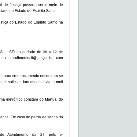
al de Justiça passa a ser o meio de
ciário do Estado do Espírito Santo.
ustiça do Estado do Espírito Santo na
ção - STI no período de
08 a 12 de
 ao atendimentosti@tjes.jus.br, com
ail para credenciamento encontram-se
de solicitar formalmente via e-mail
ema eletrônico constam do Manual do
rventia. Em caso de perda de senha do
o de Atendimento da STI pelo e-