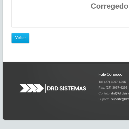
Corregedor
Voltar
Fale Conosco
Tel:
(27) 3067-6295
Fax:
(27) 3067-6295
Contato:
drd@drdsist
Suporte:
suporte@drd